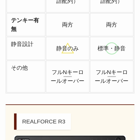
語配列）
語配列）
テンキー有
両方
両方
無
静音設計
静音のみ
標準・静音
その他
フルNキーロ
フルNキーロ
ールオーバー
ールオーバー
REALFORCE R3