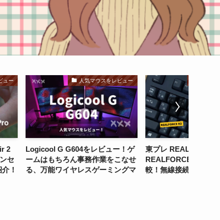
人気マウスをレビュー
人気キーボードを比較
G G604をレビュー！ゲ
東プレ REALFORCE R3と
Anker S
ん事務作業をこなせ
REALFORCE R3Sの違いを比
レビュ
ヤレスゲーミングマ
較！無線接続したい方は、
な機能
REALFORCE R3がおすすめ！
ル！