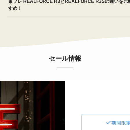
東プレ REALFORCE R3とREALFORCE R3Sの違い
すめ！
セール情報
期間限