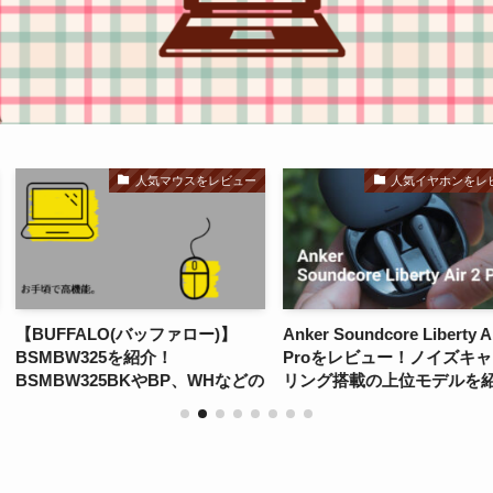
マウスをレビュー
人気イヤホンをレビュー
ファロー)】
Anker Soundcore Liberty Air 2
Logicool 
！
Proをレビュー！ノイズキャンセ
ームはもちろ
BP、WHなどの
リング搭載の上位モデルを紹介！
る、万能ワイ
ウスを紹介！