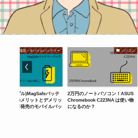
バッテリー
パソコン
人気
feバッテ
2万円のノートパソコン！ASUS
【BUFFALO(バッ
デメリッ
Chromebook C223NA は使い物
BSMBW325を紹介
イルバッ
になるのか？
BSMBW325BKや
違いは何？