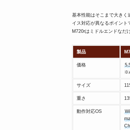
基本性能はそこまで大きく違
イス対応が異なるポイント
M720rはミドルエンドな
製品
M7
価格
5
※
サイズ
11
重さ
13
動作対応OS
W
ma
Ch