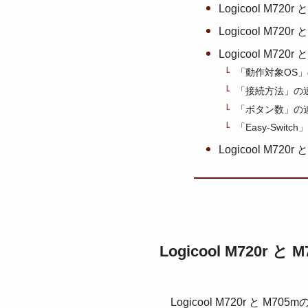
Logicool M720
Logicool M72
Logicool M72
「動作対象OS
「接続方法」の
「ボタン数」の
「Easy-Swi
Logicool M72
Logicool M720r と
Logicool M720r と 