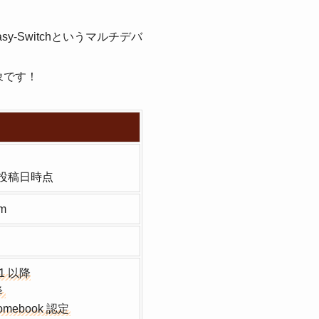
Switchというマルチデバ
象です！
事投稿日時点
mm
11 以降
降
romebook 認定