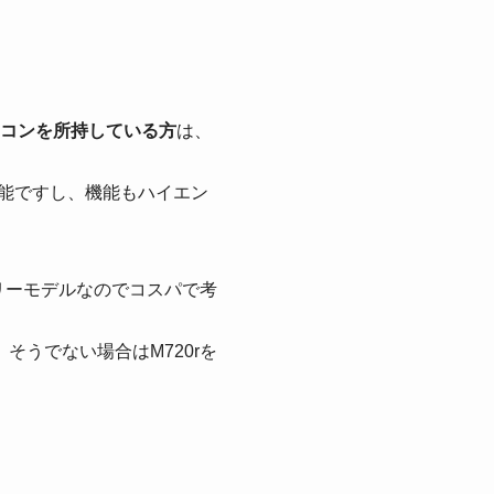
コンを所持している方
は、
可能ですし、機能もハイエン
トリーモデルなのでコスパで考
うでない場合はM720rを