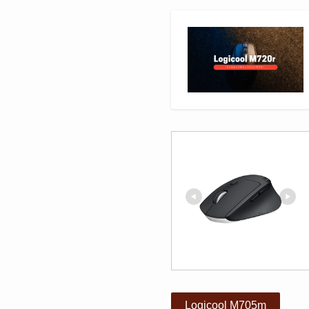
Logicool M705m