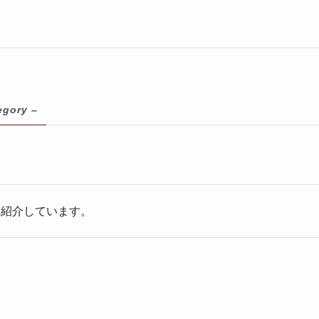
egory –
を紹介しています。
。