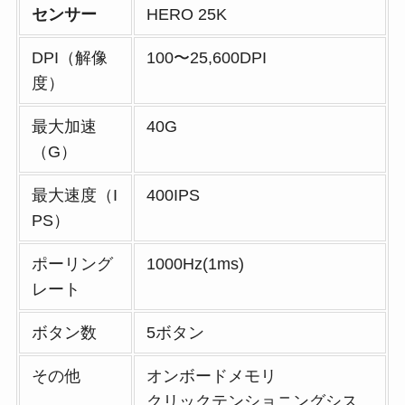
センサー
HERO 25K
DPI（解像
100〜25,600DPI
度）
最大加速
40G
（G）
最大速度（I
400IPS
PS）
ポーリング
1000Hz(1ms)
レート
ボタン数
5ボタン
その他
オンボードメモリ
クリックテンショニングシス